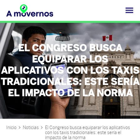
EL CONGRESO BUSCA
EQUIPARAR LOS
APLICATIVOS CON LOS TAXIS
TRADICIONALES: ESTE SERÍA
EL IMPACTO DE LA NORMA
Inicio
Noticias
El Congreso busca equiparar los aplicativos
con los taxis tradicionales: este sería el
impacto de la norma