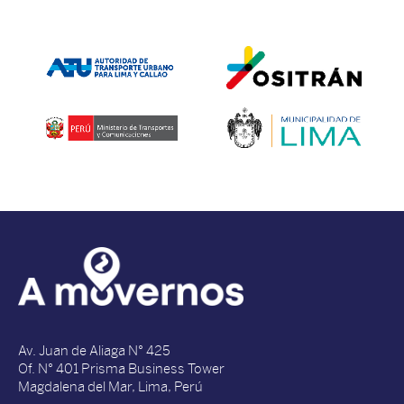
Av. Juan de Aliaga N° 425
Of. N° 401 Prisma Business Tower
Magdalena del Mar, Lima, Perú