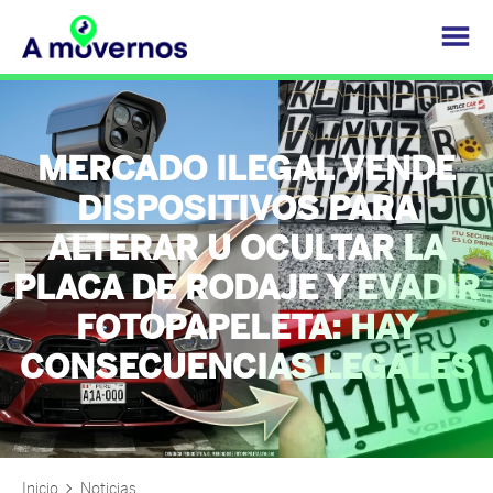
MERCADO ILEGAL VENDE
DISPOSITIVOS PARA
ALTERAR U OCULTAR LA
PLACA DE RODAJE Y EVADIR
FOTOPAPELETA: HAY
CONSECUENCIAS LEGALES
Inicio
Noticias