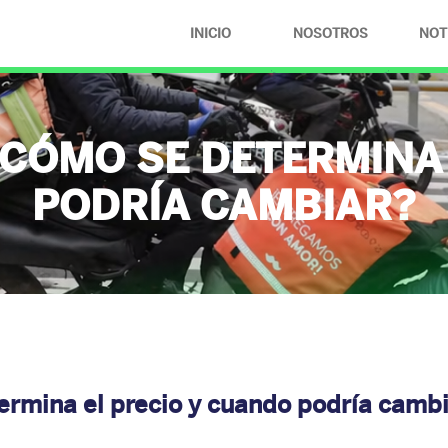
INICIO
NOSOTROS
NOT
¿QUIÉNES
SOMOS?
¿CÓMO SE DETERMINA 
COMPROMISOS
PODRÍA CAMBIAR?
rmina el precio y cuando podría camb